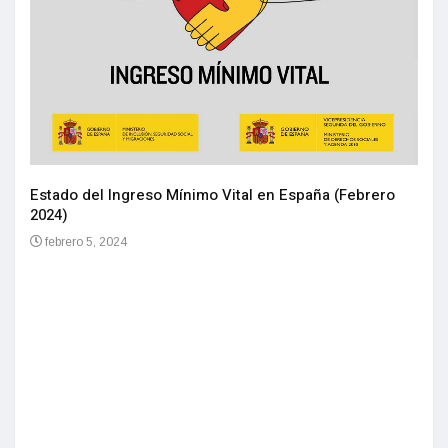
Estado del Ingreso Mínimo Vital en España (Febrero
2024)
febrero 5, 2024
 XX
Rank
Tod
Hist