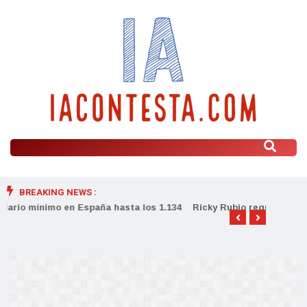
BREAKING NEWS :
.134
Ricky Rubio regresa al Barcelona
3 Gu
prep