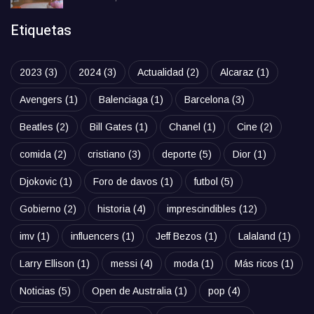
Etiquetas
2023
(3)
2024
(3)
Actualidad
(2)
Alcaraz
(1)
Avengers
(1)
Balenciaga
(1)
Barcelona
(3)
Beatles
(2)
Bill Gates
(1)
Chanel
(1)
Cine
(2)
comida
(2)
cristiano
(3)
deporte
(5)
Dior
(1)
Djokovic
(1)
Foro de davos
(1)
futbol
(5)
Gobierno
(2)
historia
(4)
imprescindibles
(12)
imv
(1)
influencers
(1)
Jeff Bezos
(1)
Lalaland
(1)
Larry Ellison
(1)
messi
(4)
moda
(1)
Más ricos
(1)
Noticias
(5)
Open de Australia
(1)
pop
(4)